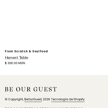
Proveedor:
From Scratch & Soulfood
Harvest Table
Precio
$ 300.00 MXN
habitual
© Copyright,
BeOurGuest
, 2026
Tecnología de Shopify