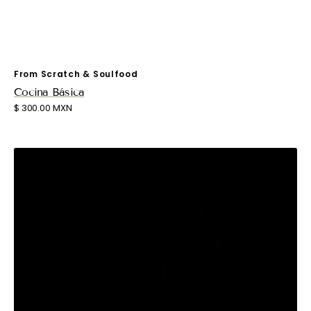
Proveedor:
From Scratch & Soulfood
Cocina Básica
Precio
$ 300.00 MXN
habitual
Harvest
Table